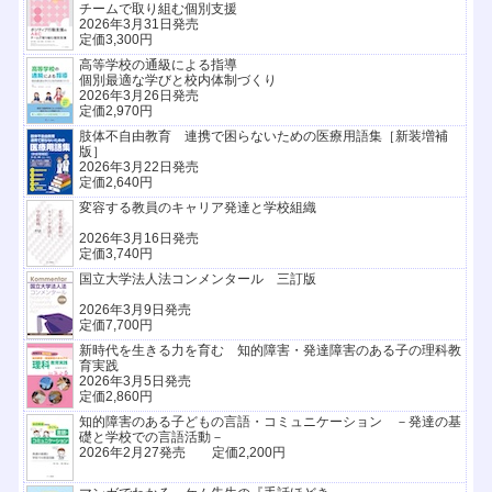
チームで取り組む個別支援
2026年3月31日発売
定価3,300円
高等学校の通級による指導
個別最適な学びと校内体制づくり
2026年3月26日発売
定価2,970円
肢体不自由教育 連携で困らないための医療用語集［新装増補
版］
2026年3月22日発売
定価2,640円
変容する教員のキャリア発達と学校組織
2026年3月16日発売
定価3,740円
国立大学法人法コンメンタール 三訂版
2026年3月9日発売
定価7,700円
新時代を生きる力を育む 知的障害・発達障害のある子の理科教
育実践
2026年3月5日発売
定価2,860円
知的障害のある子どもの言語・コミュニケーション －発達の基
礎と学校での言語活動－
2026年2月27発売 定価2,200円