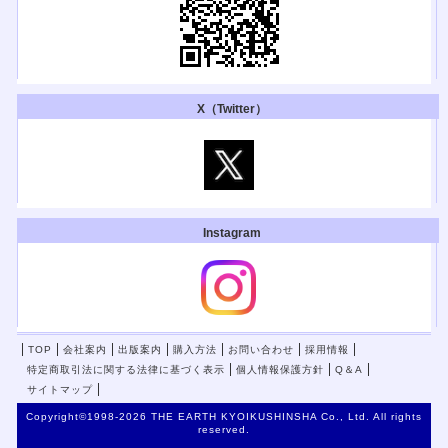
テレメンタリー2024「世界一きれいな言葉」
全国放送！ 『はるの空』の著者、春日晴樹さんのドキュメントです。「手
話」のこと理解できます。
テレビ朝日２/３(土)午前4:50~、朝日放送テレビ２/４(日)午前4:50~、北海道
テレビ放送２/４(日)午前10:30~
【イベント】
X（Twitter）
第48回 淑徳大学 発達臨床研修セミナー
が2023年8月5・6日（土・日）に開催されます。
肢体不自由教育2023年259号
『発達に遅れがある子どものためのお金の学習』
『特別支援教育における学校・教員と専門家の連携』
『かゆいところに手が届く重度重複障害児教育』
書評が掲載されました。
『発達に遅れがある子どものためのお金の学習』
Instagram
『特別支援教育における学校・教員と専門家の連携』
『かゆいところに手が届く重度重複障害児教育』
週刊教育資料 第1691号2023年2月20日号
『発達障害・知的障害のある子どものSNS利用ガイド』の書評が掲載されま
した。
TOP
会社案内
出版案内
購入方法
お問い合わせ
採用情報
『発達障害・知的障害のある子どものSNS利用ガイド』
特定商取引法に関する法律に基づく表示
個人情報保護方針
Q＆A
点字毎日新聞 第1251号
サイトマップ
『視覚障害のためのインクルーシブアート学習』の記事が掲載されました。
Copyright©1998-2026 THE EARTH KYOIKUSHINSHA Co., Ltd. All rights
『視覚障害のためのインクルーシブアート学習』
reserved.
肢体不自由教育2023年258号