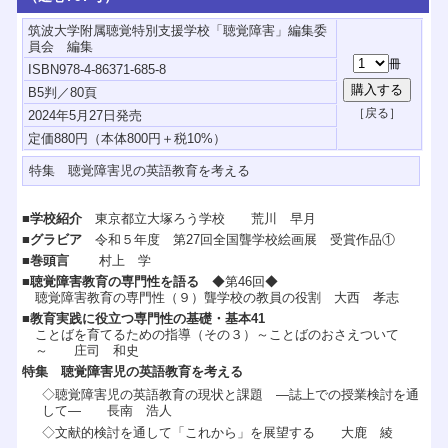
筑波大学附属聴覚特別支援学校「聴覚障害」編集委
員会 編集
ISBN978-4-86371-685-8
B5判／80頁
2024年5月27日発売
特集 聴覚障害児の英語教育を考える
■学校紹介
東京都立大塚ろう学校 荒川 早月
■グラビア
令和５年度 第27回全国聾学校絵画展 受賞作品①
■巻頭言
村上 学
■聴覚障害教育の専門性を語る
◆第46回◆
聴覚障害教育の専門性（９）聾学校の教員の役割 大西 孝志
■教育実践に役立つ専門性の基礎・基本41
ことばを育てるための指導（その３）～ことばのおさえついて
～ 庄司 和史
特集 聴覚障害児の英語教育を考える
◇聴覚障害児の英語教育の現状と課題 ―誌上での授業検討を通
して― 長南 浩人
◇文献的検討を通して「これから」を展望する 大鹿 綾