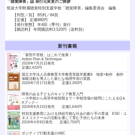
「聴覚障害」誌 発行元変更のご挨拶
筑波大学附属聴覚特別支援学校「聴覚障害」編集委員会 編集
【判型／頁】 B5判／84頁
【定価】 定価880円
【発行形態】 年4回（季刊）発行
【購読料】 年間購読料3,520円（送料別）
新刊書籍
「新型不登校」はこれで改善！
Action Plan & Technique
2026年7月31日発売
定価2,420円
国立大学法人兵庫教育大学教育実践学叢書9 地形×創作 創作
体験活動を導入した新たな地理学習の実践
2026年7月17日発売 定価3,300円
障害のある子どものキャリア教育入門
～小学校から高等学校段階まで！学校現場の疑問にこたえるQ＆
Aブック～
2026年6月23日発売 定価2,640円
特別支援教育における持続可能な社会の創り手の育成 ESD・ユ
ネスコスクールの活動を通して育む子供たちの未来
2026年4月9日発売 定価2,750円
ポジティブ行動支援のABC