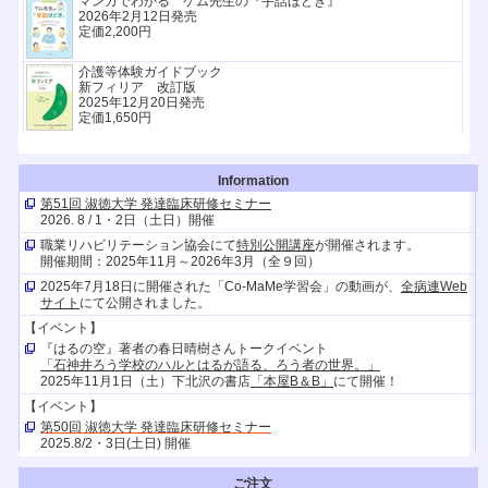
マンガでわかる ケム先生の『手話ほどき』
2026年2月12日発売
定価2,200円
介護等体験ガイドブック
新フィリア 改訂版
2025年12月20日発売
定価1,650円
Information
第51回 淑徳大学 発達臨床研修セミナー
2026. 8 / 1・2日（土日）開催
職業リハビリテーション協会にて
特別公開講座
が開催されます。
開催期間：2025年11月～2026年3月（全９回）
2025年7月18日に開催された「Co-MaMe学習会」の動画が、
全病連Web
サイト
にて公開されました。
【イベント】
『はるの空』著者の春日晴樹さんトークイベント
「石神井ろう学校のハルとはるが語る、ろう者の世界。」
2025年11月1日（土）下北沢の書店
「本屋B＆B」
にて開催！
【イベント】
第50回 淑徳大学 発達臨床研修セミナー
2025.8/2・3日(土日) 開催
【イベント】
ご注文