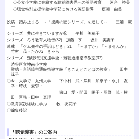
◇公立小学校に在籍する聴覚障害児への英語教育 河合 裕美
◇聴覚特別支援学校中学部における英語指導 廣瀬 由美
投稿 踏み止まる ～「授業の匠シリーズ」を通して～ 三浦 憲
一
シリーズ 共に生きていますか⑰ 平川 美穂子
シリーズ ろう教育人物伝(32) 加藤 亨 坂井 美惠子
連載 「ケム先生の手話ほどき」21 「～ますか」「～ませんか」
竹村 茂・たかね きゃら
シリーズ 難聴特別支援学級・難聴通級指導教室(37)
渋谷区立神南小学校
難聴・言語障害通級指導学級「きこえとことばの教室」 田中
涼子
〇今，大学で 九州大学 下中村 武・岸川 加奈子・永井 友
幸・時枝 愛郁・
猪口 愛・間田 陽子・羽野 暁・横
田 晋務・田中 真理
〇教育実践経験に学ぶ 牧 友花子
〇編集後記
「聴覚障害」のご案内