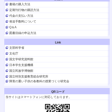
キャリア発達支援研究会
お問合せが続いているので申し込み期限を延長します。検討中のみなさん
書籍の購入方法
お急ぎください！
定期刊行物の購読方法
（ただし、16日以降は若干の制限があることをご了承くださいませ）
代金の支払い方法
【TV放送】
発送手数料について
『はるの空』の著者、聴覚障害者の春日晴樹さんとその家族が
10/26（土）21時30分～Eテレ
「阿佐ヶ谷アパートメント」
に出演しま
Q＆A
す。
図書目録の申込方法
【イベント】
春日晴樹さんが9/ 21(土)にHTB北海道テレビのイベントでトークショー。
Link
『はるの空』も販売。
文部科学省
【TV放送】
文化庁
はるの空 聞こえなくても、できるんだよ
『はるの空』の著者、春日晴樹さんのドキュメンタリー（日本テレビ9月1日
国文学研究資料館
（日）24:55～ほか）。
日本学生支援機構
【イベント】
国立民族学博物館
日本育療学会第28回学術集会
2024.8/10（土）開催
国立特別支援教育総合研究所
障害の重い子供の各教科の授業づくり研究会
【イベント】
キャリア発達支援研究会 12回年次大会（青森）
2024.11/30・12/1（土日）開催
QRコード
【イベント】
当サイトはスマートフォンに対応しております。
第49回 淑徳大学 発達臨床研修セミナー
2024.8/3・4日（土日）開催
【TV放送】(YouTubeも配信)