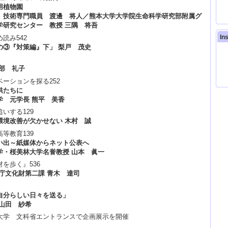
用植物園
【
 技術専門職員 渡邊 将人／熊本大学大学院生命科学研究部附属グ
学研究センター 教授 三隅 将吾
20
In
読み542
の③『対策編』下」 梨戸 茂史
【
6
部 礼子
20
開
ベーションを探る252
供たちに
【
学 元学長 熊平 美香
追いする129
20
環境改善が欠かせない 木村 誠
高等教育139
【T
い出～紙媒体からネット公表へ
学・桜美林大学名誉教授 山本 眞一
全
財を歩く』536
著
庁文化財第二課 青木 達司
メ
理
2
テ
自分らしい日々を送る」
4
 山田 紗希
(日
ビ放
大学 文科省エントランスで企画展示を開催
【