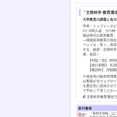
「文部科学 教育通
大学教育の課題と各大
学長・トップインタビ
のべ500人超、その
保証時代の高等教育」
―韓国高等教育の現在
フォリオ」等々。高等
する。政府・文部科学
者、必読！
【判型／頁】 B5判
【発行形態】 月2
【購読料】 月額購読
※発送等の販売管理業
お客様が当ウェブサイ
を委託先に提供させて
で予めご了承ください
文部科学教育通信
新刊書籍
「新型不登校」は