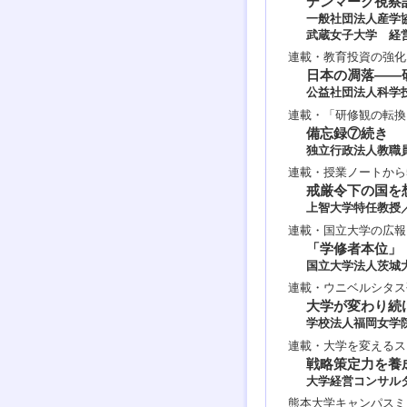
デンマーク視察記
一般社団法人産学
武蔵女子大学 経
連載・教育投資の強化
日本の凋落――
公益社団法人科学
連載・「研修観の転換
備忘録⑦続き
独立行政法人教職
連載・授業ノートから
戒厳令下の国を
上智大学特任教授
連載・国立大学の広報
「学修者本位」
国立大学法人茨城
連載・ウニベルシタス
大学が変わり続
学校法人福岡女学
連載・大学を変えるス
戦略策定力を養
大学経営コンサル
熊本大学キャンパスミ