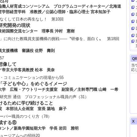
(3)
【
協働人材育成コンソーシアム プログラムコーディネーター／北海道
営学部経営学科 准教授／公認心理師・臨床心理士 宮本知加子
なくして日本の再生なし！ 第10回
研究開発の現状
技術国際交流センター 理事長 沖村 憲樹
」に向けた教職員支援機構の挑戦――〝研修を、面白く〟 第18回
【
員支援機構 審議役 佐野 壽則
57
Q
想像して
当
／帝京大学客員教授 松本 美奈
応
・コミュニケーションの現場から55
【
「子ども中心」をめぐるイメージ
大学 広報・アウトリーチ支援室 副室長／主幹専門職 山﨑 一希
研究所 通信 プロフェッショナル職員の声（31）
『
けるために学び続けること
【
院 本部法人企画室 室長 築地 麻子
ーパー職員のつくり方（78）
X（
成する⑧
『
樹
タント／新島学園短期大学 学長 岩田 雅明
（
ュージアムへの招待20
24