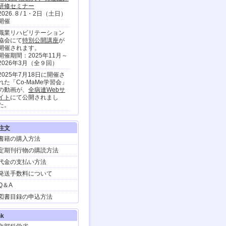
研修セミナー
2026. 8 / 1・2日（土日）
開催
職業リハビリテーション
協会にて
特別公開講座
が
開催されます。
開催期間：2025年11月～
2026年3月（全９回）
2025年7月18日に開催さ
れた「Co-MaMe学習会」
の動画が、
全病連Webサ
イト
にて公開されまし
た。
イベント】
『はるの空』著者の春日
注文
晴樹さんトークイベント
書籍の購入方法
「石神井ろう学校のハル
とはるが語る、ろう者の
定期刊行物の購読方法
世界。」
代金の支払い方法
2025年11月1日（土）下
北沢の書店
「本屋B＆B」
発送手数料について
にて開催！
Q＆A
イベント】
図書目録の申込方法
第50回 淑徳大学 発達臨床
研修セミナー
2025.8/2・3日(土日) 開催
nk