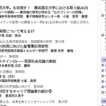
究大学〟を目指す！ 横浜国立大学における取り組み(3)
ターの挑戦――最先端の研究が求める〝ものづくりへの回帰〟
端科学高等研究院 量子情報研究センター長 小坂 英男 教授
イアンス経営への舵取り２～問われる日本の大学・行政と大学人
病理について考える27
学長 兵頭 英治
おける海洋環境保全・資源開発の研究 第２回
の利用に向けた超電導応用研究
術研究院海洋資源エネルギー学部門 教授 井田 徹哉
【
ダー 第42回
ご
ステイン(1)――言語社会化論の創始
所名誉所員 立田 慶裕
た労働法 第68回
きる（23）
外国語学部教授 小嶌 典明
育の大学実践に向けて 第10回
【
対応するキャリア理論家の紹介⑤
師 新居田久美子
Li
変える、未来を拓くインターンシップⅣ 第４回