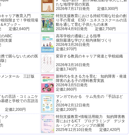
nique
9 地形×創作 創作体験活動を導入した新
売
たな地理学習の実践
2026年7月17日発売 定価3,300円
点
『
のキャリア教育入門
特別支援教育における持続可能な社会の創
学校段階まで！学校現場
り手の育成 ESD・ユネスコスクールの活
ー
＆Aブック～
動を通して育む子供たちの未来
掲
売 定価2,640円
2026年4月9日発売 定価2,750円
のABC
高等学校の通級による指導
個別支援
個別最適な学びと校内体制づくり
肢
売
2026年3月26日発売
『
定価2,970円
各
連携で困らないための医
変容する教員のキャリア発達と学校組織
掲
補版］
売
2026年3月16日発売
定価3,740円
週
ンメンタール 三訂版
新時代を生きる力を育む 知的障害・発達
日 
障害のある子の理科教育実践
『
2026年3月5日発売
知
定価2,860円
と
どもの言語・コミュニケ
マンガでわかる ケム先生の『手話ほど
た
の基礎と学校での言語活
き』
2026年2月12日発売
 定価2,200円
定価2,200円
ブック
特別支援教育×情報活用能力 知的障害教
理科
版
育におけるICT プログラミング デジタ
(2
発売
ル・シティズンシップの展開
『
2025年12月10日発売 定価2,420円
立
験