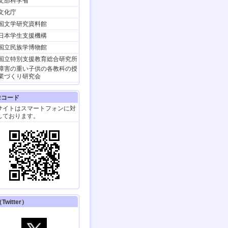
文部科学省
イベント】
キャリア発達支援研究会
文化庁
お問合せが続いているの
国文学研究資料館
で申し込み期限を延長し
ます。検討中のみなさん
日本学生支援機構
お急ぎください！
国立民族学博物館
（ただし、16日以降は若
干の制限があることをご
国立特別支援教育総合研究所
了承くださいませ）
障害の重い子供の各教科の授
TV放送】
業づくり研究会
『はるの空』の著者、聴
覚障害者の春日晴樹さん
Rコード
とその家族が 10/26（土）
サイトはスマートフォンに対
21時30分～Eテレ
「阿佐
しております。
ヶ谷アパートメント」
に
出演します。
イベント】
春日晴樹さんが9/ 21(土)
にHTB北海道テレビのイ
ベントでトークショー。
はるの空』も販売。
TV放送】
はるの空 聞こえなくて
も、できるんだよ
Twitter）
はるの空』の著者、春日晴
さんのドキュメンタリー
日本テレビ9月1日（日）
:55～ほか）。