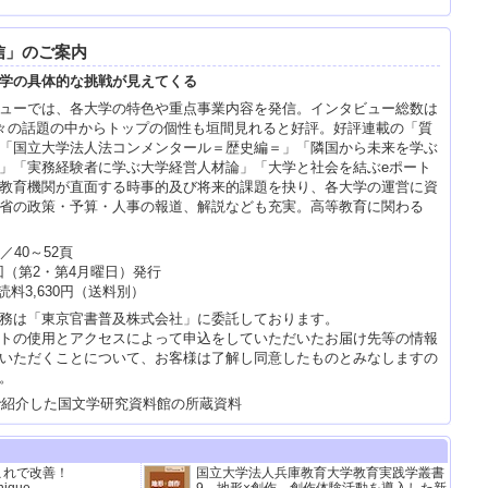
信」のご案内
が
日
学の具体的な挑戦が見えてくる
肢
ューでは、各大学の特色や重点事業内容を発信。インタビュー総数は
『
た
時々の話題の中からトップの個性も垣間見れると好評。好評連載の「質
『
「国立大学法人法コンメンタール＝歴史編＝」「隣国から未来を学ぶ
校
」「実務経験者に学ぶ大学経営人材論」「大学と社会を結ぶeポート
『
教育機関が直面する時事的及び将来的課題を抉り、各大学の運営に資
度
省の政策・予算・人事の報道、解説なども充実。高等教育に関わる
書
／40～52頁
回（第2・第4月曜日）発行
料3,630円（送料別）
務は「東京官書普及株式会社」に委託しております。
トの使用とアクセスによって申込をしていただいたお届け先等の情報
いただくことについて、お客様は了解し同意したものとみなしますの
。
週
20
で紹介した国文学研究資料館の所蔵資料
『
子
書
これで改善！
国立大学法人兵庫教育大学教育実践学叢書