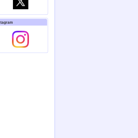
イベント】
日本育療学会第28回学術
集会
24.8/10（土）開催
stagram
イベント】
キャリア発達支援研究会
12回年次大会（青森）
24.11/30・12/1（土日）
催
イベント】
第49回 淑徳大学 発達臨床
研修セミナー
24.8/3・4日（土日）開
催
V放送】(YouTubeも配信)
テレメンタリー2024「世
界一きれいな言葉」
国放送！ 『はるの空』の
者、春日晴樹さんのドキュ
ントです。「手話」のこと
解できます。
レビ朝日２/３(土)午前
:50~、朝日放送テレビ２/４
)午前4:50~、北海道テレ
送２/４(日)午前10:30~
イベント】