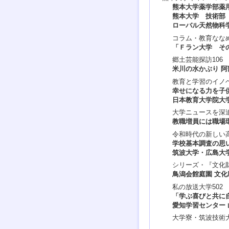
熊本大学薬学部薬
熊本大学 技術部
ローバル天然物科
コラム・教育ななめ
「Ｆラン大学 そ
郷土芸能探訪10
米川の水かぶり 阿
教育と学習のイノ
幸せになる力を子
日本教育大学院大
大学ニュースを深
教職増員には職場
令和時代の新しい
学校基本調査の思
筑波大学・広島大
シリーズ・『文化
鳥潟会館庭園 文化
私の放送大学50
「学ぶ喜びと共に
愛知学習センター
大学寮・筑波技術