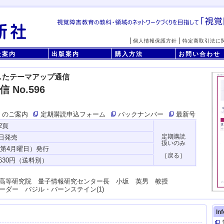
個人情報保護方針
特定商取引法に
社案内
出版案内
購入方法
お問い合わせ
したテーマアップ通信
 No.596
」のご案内
定期購読申込フォーム
バックナンバー
最新号
2頁
7日発売
・第4月曜日）発行
高等研究院 量子情報研究センター長 小坂 英男 教授
ーダー バジル・バーンステイン(1)
In