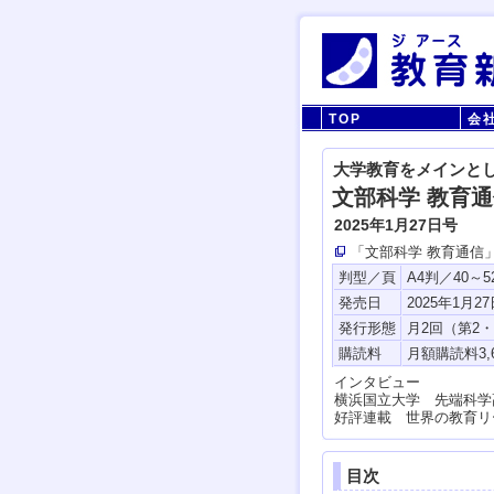
TOP
会
大学教育をメインと
文部科学 教育通信
2025年1月27日号
「文部科学 教育通信
判型／頁
A4判／40～5
発売日
2025年1月2
発行形態
月2回（第2
購読料
インタビュー
横浜国立大学 先端科学
好評連載 世界の教育リ
目次