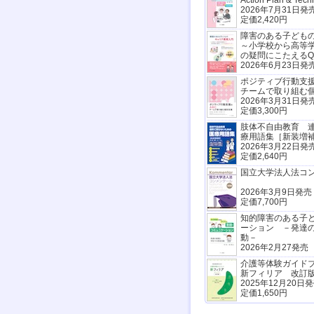
Action Plan & Tech
2026年7月31日発
定価2,420円
障害のある子ども
～小学校から高等
の疑問にこたえるQ
2026年6月23日発
ポジティブ行動支援
チームで取り組む
2026年3月31日発
定価3,300円
肢体不自由教育 
療用語集［新装増
2026年3月22日発
定価2,640円
国立大学法人法コ
2026年3月9日発売
定価7,700円
知的障害のある子
ーション －発達
動－
2026年2月27発売
介護等体験ガイド
新フィリア 改訂
2025年12月20日
定価1,650円