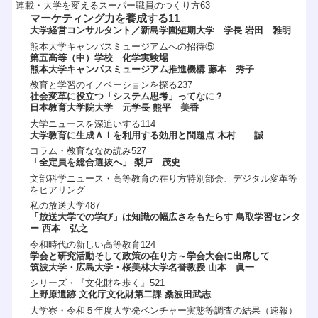
連載・大学を変えるスーパー職員のつくり方63
マーケティング力を養成する11
大学経営コンサルタント／新島学園短期大学 学長 岩田 雅明
熊本大学キャンパスミュージアムへの招待⑤
第五高等（中）学校 化学実験場
熊本大学キャンパスミュージアム推進機構 藤本 秀子
教育と学習のイノベーションを探る237
社会変革に役立つ「システム思考」ってなに？
日本教育大学院大学 元学長 熊平 美香
大学ニュースを深追いする114
大学教育に生成ＡＩを利用する効用と問題点 木村 誠
コラム・教育ななめ読み527
「全定員を総合選抜へ」 梨戸 茂史
文部科学ニュース・高等教育の在り方特別部会、デジタル変革等
をヒアリング
私の放送大学487
「放送大学での学び」は知識の幅広さをもたらす 鳥取学習センタ
ー 西本 弘之
令和時代の新しい高等教育124
学会と研究活動そして政策の在り方～学会大会に出席して
筑波大学・広島大学・桜美林大学名誉教授 山本 眞一
シリーズ・『文化財を歩く』521
上野原遺跡 文化庁文化財第二課 桑波田武志
大学寮・令和５年度大学発ベンチャー実態等調査の結果（速報）