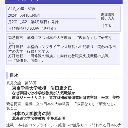
A4判／40～52頁
2024年6月10日発売
月2回（第2・第4月曜日）発行
緊急提言 危機に立つ日本の大学教育―〝教育なくして研究な
し〟
好評連載 本格的コンプライアンス経営への舵取り～問われる日
本の大学・行政と大学人
好評連載 「研修観の転換」に向けた教職員支援機構の挑戦
―〝研修を、面白く〟
目次
異見交論 第36回
東京学芸大学教授 岩田康之氏
なぜ韓国では小学校教員が人気職業か
教育ジャーナリスト、東京財団政策研究所研究主幹 松本 美奈
緊急提言・危機に立つ日本の大学教育 〝教育なくして研究なし〟
第１回
日本の大学教育の闇
北海道大学名誉教授 小笠原正明
連載・本格的コンプライアンス経営への舵取り２～問われる日本の大