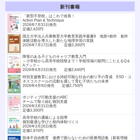
新刊書籍
「新型不登校」はこれで改善！
Action Plan & Technique
2026年7月31日発売
定価2,420円
国立大学法人兵庫教育大学教育実践学叢書9 地形×創作 創作
体験活動を導入した新たな地理学習の実践
2026年7月17日発売 定価3,300円
障害のある子どものキャリア教育入門
～小学校から高等学校段階まで！学校現場の疑問にこたえるQ＆
Aブック～
2026年6月23日発売 定価2,640円
特別支援教育における持続可能な社会の創り手の育成 ESD・ユ
ネスコスクールの活動を通して育む子供たちの未来
2026年4月9日発売 定価2,750円
ポジティブ行動支援のABC
チームで取り組む個別支援
2026年3月31日発売
定価3,300円
高等学校の通級による指導
個別最適な学びと校内体制づくり
2026年3月26日発売
定価2,970円
肢体不自由教育 連携で困らないための医療用語集［新装増補