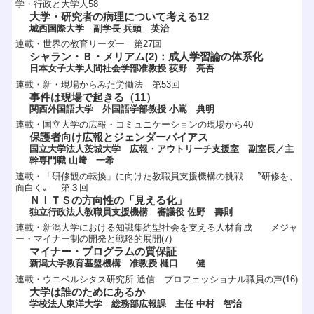
学・行政と大学人58
大学・研究者の病理について考える12
城西国際大学 副学長 兵頭 英治
連載・世界の教育リーダー 第27回
シャラン・Ｂ・メリアム(2)：成人学習論の体系化
日本女子大学人間社会学部准教授 荻野 亮吾
連載・新・現場からみた労働法 第53回
事件は現場で起きる（11）
関西外国語大学 外国語学部教授 小嶌 典明
連載・国立大学の広報・コミュニケーションの現場から40
保護者向け広報とジェンダーバイアス
国立大学法人茨城大学 広報・アウトリーチ支援室 副室長／主
幹専門職 山﨑 一希
連載・「研修観の転換」に向けた教職員支援機構の挑戦 〝研修を、
面白く〟 第３回
ＮＩＴＳの方向性の「見える化」
独立行政法人教職員支援機構 審議役 佐野 壽則
連載・新潟大学における知識集約型社会を支える人材育成 メジャ
ー・マイナー制の開発と戦略的展開(7)
マイナー・プログラムの質保証
新潟大学教育基盤機構 准教授 樋口 健
連載・ウニベルシタス研究所 通信 プロフェッショナル職員の声(16)
大学は誰のためにあるか
学校法人東洋大学 総務部広報課 主任 中村 智治