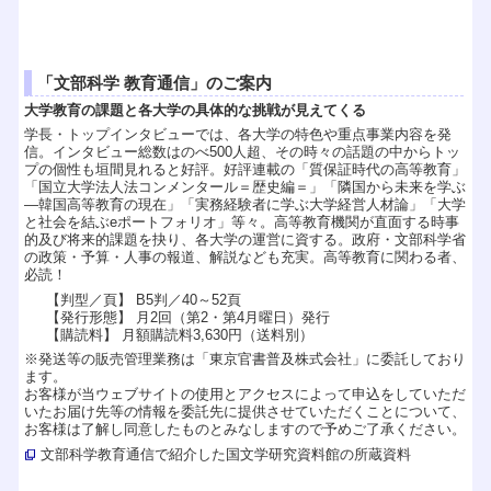
「文部科学 教育通信」のご案内
大学教育の課題と各大学の具体的な挑戦が見えてくる
学長・トップインタビューでは、各大学の特色や重点事業内容を発
信。インタビュー総数はのべ500人超、その時々の話題の中からトッ
プの個性も垣間見れると好評。好評連載の「質保証時代の高等教育」
「国立大学法人法コンメンタール＝歴史編＝」「隣国から未来を学ぶ
―韓国高等教育の現在」「実務経験者に学ぶ大学経営人材論」「大学
と社会を結ぶeポートフォリオ」等々。高等教育機関が直面する時事
的及び将来的課題を抉り、各大学の運営に資する。政府・文部科学省
の政策・予算・人事の報道、解説なども充実。高等教育に関わる者、
必読！
【判型／頁】 B5判／40～52頁
【発行形態】 月2回（第2・第4月曜日）発行
【購読料】 月額購読料3,630円（送料別）
※発送等の販売管理業務は「東京官書普及株式会社」に委託しており
ます。
お客様が当ウェブサイトの使用とアクセスによって申込をしていただ
いたお届け先等の情報を委託先に提供させていただくことについて、
お客様は了解し同意したものとみなしますので予めご了承ください。
文部科学教育通信で紹介した国文学研究資料館の所蔵資料