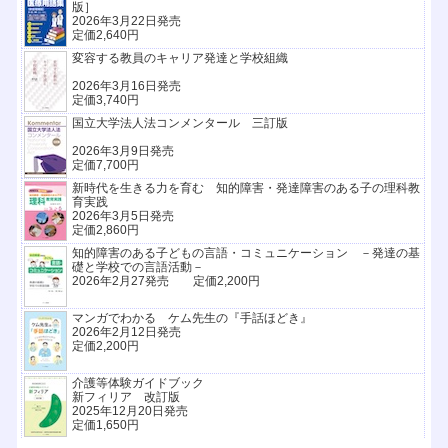
版］
2026年3月22日発売
定価2,640円
変容する教員のキャリア発達と学校組織
2026年3月16日発売
定価3,740円
国立大学法人法コンメンタール 三訂版
2026年3月9日発売
定価7,700円
新時代を生きる力を育む 知的障害・発達障害のある子の理科教
育実践
2026年3月5日発売
定価2,860円
知的障害のある子どもの言語・コミュニケーション －発達の基
礎と学校での言語活動－
2026年2月27発売 定価2,200円
マンガでわかる ケム先生の『手話ほどき』
2026年2月12日発売
定価2,200円
介護等体験ガイドブック
新フィリア 改訂版
2025年12月20日発売
定価1,650円