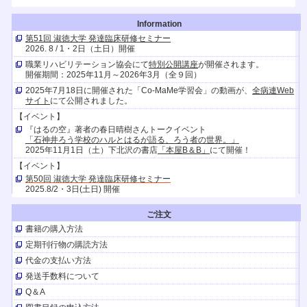
Information
第51回 淑徳大学 発達臨床研修セミナー
2026. 8 / 1・2日（土日）開催
職業リハビリテーション協会にて
特別公開講座
が開催されます。
開催期間：2025年11月～2026年3月（全９回）
2025年7月18日に開催された「Co-MaMe学習会」の動画が、
全病連Web
サイト
にて公開されました。
【イベント】
『はるの空』著者の春日晴樹さんトークイベント
「石神井ろう学校のハルとはるが語る、ろう者の世界。」
2025年11月1日（土）下北沢の書店
「本屋B＆B」
にて開催！
【イベント】
第50回 淑徳大学 発達臨床研修セミナー
2025.8/2・3日(土日) 開催
【イベント】
ご注文
キャリア発達支援研究会
お問合せが続いているので申し込み期限を延長します。検討中のみなさん
書籍の購入方法
お急ぎください！
定期刊行物の購読方法
（ただし、16日以降は若干の制限があることをご了承くださいませ）
代金の支払い方法
【TV放送】
発送手数料について
『はるの空』の著者、聴覚障害者の春日晴樹さんとその家族が
10/26（土）21時30分～Eテレ
「阿佐ヶ谷アパートメント」
に出演しま
Q＆A
す。