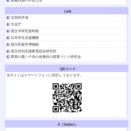
図書目録の申込方法
【イベント】
春日晴樹さんが9/ 21(土)にHTB北海道テレビのイベントでトークショー。
Link
『はるの空』も販売。
文部科学省
【TV放送】
文化庁
はるの空 聞こえなくても、できるんだよ
『はるの空』の著者、春日晴樹さんのドキュメンタリー（日本テレビ9月1日
国文学研究資料館
（日）24:55～ほか）。
日本学生支援機構
【イベント】
国立民族学博物館
日本育療学会第28回学術集会
2024.8/10（土）開催
国立特別支援教育総合研究所
障害の重い子供の各教科の授業づくり研究会
【イベント】
キャリア発達支援研究会 12回年次大会（青森）
2024.11/30・12/1（土日）開催
QRコード
【イベント】
当サイトはスマートフォンに対応しております。
第49回 淑徳大学 発達臨床研修セミナー
2024.8/3・4日（土日）開催
【TV放送】(YouTubeも配信)
テレメンタリー2024「世界一きれいな言葉」
全国放送！ 『はるの空』の著者、春日晴樹さんのドキュメントです。「手
話」のこと理解できます。
テレビ朝日２/３(土)午前4:50~、朝日放送テレビ２/４(日)午前4:50~、北海道
テレビ放送２/４(日)午前10:30~
【イベント】
X（Twitter）
第48回 淑徳大学 発達臨床研修セミナー
が2023年8月5・6日（土・日）に開催されます。