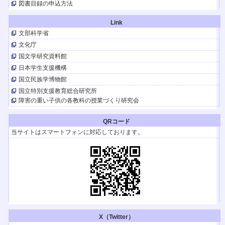
図書目録の申込方法
【イベント】
春日晴樹さんが9/ 21(土)にHTB北海道テレビのイベントでトークショー。
Link
『はるの空』も販売。
文部科学省
【TV放送】
文化庁
はるの空 聞こえなくても、できるんだよ
『はるの空』の著者、春日晴樹さんのドキュメンタリー（日本テレビ9月1日
国文学研究資料館
（日）24:55～ほか）。
日本学生支援機構
【イベント】
国立民族学博物館
日本育療学会第28回学術集会
2024.8/10（土）開催
国立特別支援教育総合研究所
障害の重い子供の各教科の授業づくり研究会
【イベント】
キャリア発達支援研究会 12回年次大会（青森）
2024.11/30・12/1（土日）開催
QRコード
【イベント】
当サイトはスマートフォンに対応しております。
第49回 淑徳大学 発達臨床研修セミナー
2024.8/3・4日（土日）開催
【TV放送】(YouTubeも配信)
テレメンタリー2024「世界一きれいな言葉」
全国放送！ 『はるの空』の著者、春日晴樹さんのドキュメントです。「手
話」のこと理解できます。
テレビ朝日２/３(土)午前4:50~、朝日放送テレビ２/４(日)午前4:50~、北海道
テレビ放送２/４(日)午前10:30~
【イベント】
X（Twitter）
第48回 淑徳大学 発達臨床研修セミナー