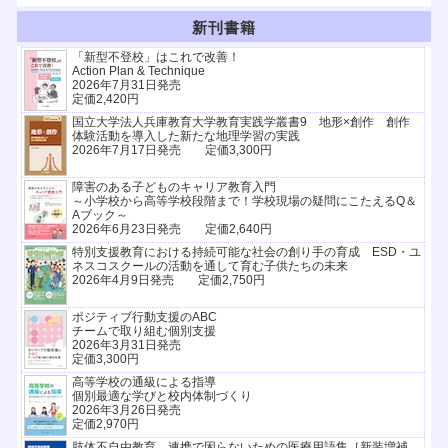
新刊書籍
「新型不登校」はこれで改善！
Action Plan & Technique
2026年7月31日発売
定価2,420円
国立大学法人兵庫教育大学教育実践学叢書9 地形×創作 創作
体験活動を導入した新たな地理学習の実践
2026年7月17日発売 定価3,300円
障害のある子どものキャリア教育入門
～小学校から高等学校段階まで！学校現場の疑問にこたえるQ＆
Aブック～
2026年6月23日発売 定価2,640円
特別支援教育における持続可能な社会の創り手の育成 ESD・ユ
ネスコスクールの活動を通して育む子供たちの未来
2026年4月9日発売 定価2,750円
ポジティブ行動支援のABC
チームで取り組む個別支援
2026年3月31日発売
定価3,300円
高等学校の通級による指導
個別最適な学びと校内体制づくり
2026年3月26日発売
定価2,970円
肢体不自由教育 連携で困らないための医療用語集［新装増補