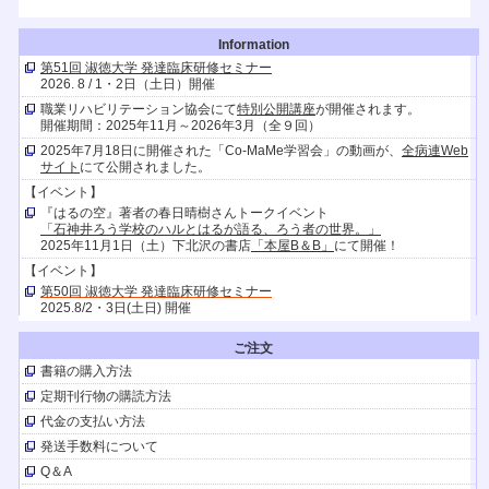
Information
第51回 淑徳大学 発達臨床研修セミナー
2026. 8 / 1・2日（土日）開催
職業リハビリテーション協会にて
特別公開講座
が開催されます。
開催期間：2025年11月～2026年3月（全９回）
2025年7月18日に開催された「Co-MaMe学習会」の動画が、
全病連Web
サイト
にて公開されました。
【イベント】
『はるの空』著者の春日晴樹さんトークイベント
「石神井ろう学校のハルとはるが語る、ろう者の世界。」
2025年11月1日（土）下北沢の書店
「本屋B＆B」
にて開催！
【イベント】
第50回 淑徳大学 発達臨床研修セミナー
2025.8/2・3日(土日) 開催
【イベント】
ご注文
キャリア発達支援研究会
お問合せが続いているので申し込み期限を延長します。検討中のみなさん
書籍の購入方法
お急ぎください！
定期刊行物の購読方法
（ただし、16日以降は若干の制限があることをご了承くださいませ）
代金の支払い方法
【TV放送】
発送手数料について
『はるの空』の著者、聴覚障害者の春日晴樹さんとその家族が
10/26（土）21時30分～Eテレ
「阿佐ヶ谷アパートメント」
に出演しま
Q＆A
す。