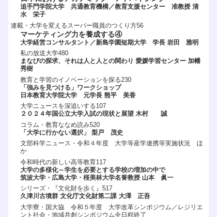
追手門学院大学 共通教育機構／教育支援センター 准教授 清
水 栄子
連載・大学を変えるスーパー職員のつくり方56
マーケティング力を養成する④
大学経営コンサルタント／新島学園短期大学 学長 岩田 雅明
私の放送大学480
まなびの探求、それは人と人との関わり 愛媛学習センター 加幡
秀樹
教育と学習のイノベーションを探る230
「強みを見つける」ワークショップ
日本教育大学院大学 元学長 熊平 美香
大学ニュースを深追いする107
２０２４年国公立大学入試の現状と展望 木村 誠
コラム・教育ななめ読み520
「大学に行かない選択」 梨戸 茂史
文部科学ニュース・令和４年度 大学等産学連携等実施状況 ほ
か
令和時代の新しい高等教育117
大学の多様化～学生を必要とする学校の増加の中で
筑波大学・広島大学・桜美林大学名誉教授 山本 眞一
シリーズ・『文化財を歩く』517
久津川古墳群 文化庁文化財第二課 大澤 正吾
大学寮・国大協 令和５年度 大学改革シンポジウム／レジリエ
ント社会・地域共創シンポジウム全日程終了