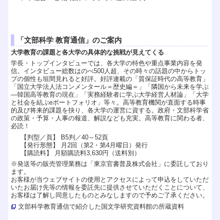
「文部科学 教育通信」のご案内
大学教育の課題と各大学の具体的な挑戦が見えてくる
学長・トップインタビューでは、各大学の特色や重点事業内容を発
信。インタビュー総数はのべ500人超、その時々の話題の中からトッ
プの個性も垣間見れると好評。好評連載の「質保証時代の高等教育」
「国立大学法人法コンメンタール＝歴史編＝」「隣国から未来を学ぶ
―韓国高等教育の現在」「実務経験者に学ぶ大学経営人材論」「大学
と社会を結ぶeポートフォリオ」等々。高等教育機関が直面する時事
的及び将来的課題を抉り、各大学の運営に資する。政府・文部科学省
の政策・予算・人事の報道、解説なども充実。高等教育に関わる者、
必読！
【判型／頁】 B5判／40～52頁
【発行形態】 月2回（第2・第4月曜日）発行
【購読料】 月額購読料3,630円（送料別）
※発送等の販売管理業務は「東京官書普及株式会社」に委託しており
ます。
お客様が当ウェブサイトの使用とアクセスによって申込をしていただ
いたお届け先等の情報を委託先に提供させていただくことについて、
お客様は了解し同意したものとみなしますので予めご了承ください。
文部科学教育通信で紹介した国文学研究資料館の所蔵資料