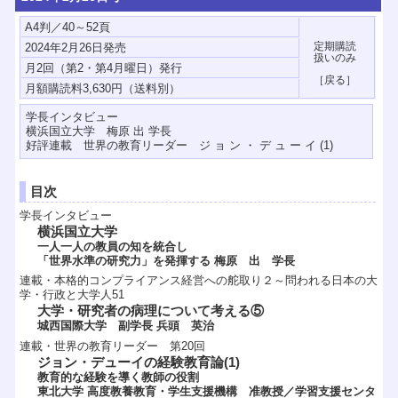
A4判／40～52頁
2024年2月26日発売
月2回（第2・第4月曜日）発行
学長インタビュー
横浜国立大学 梅原 出 学長
好評連載 世界の教育リーダー ジ ョ ン ・ デ ュ ー イ (1)
目次
学長インタビュー
横浜国立大学
一人一人の教員の知を統合し
「世界水準の研究力」を発揮する 梅原 出 学長
連載・本格的コンプライアンス経営への舵取り２～問われる日本の大
学・行政と大学人51
大学・研究者の病理について考える⑤
城西国際大学 副学長 兵頭 英治
連載・世界の教育リーダー 第20回
ジョン・デューイの経験教育論(1)
教育的な経験を導く教師の役割
東北大学 高度教養教育・学生支援機構 准教授／学習支援センタ