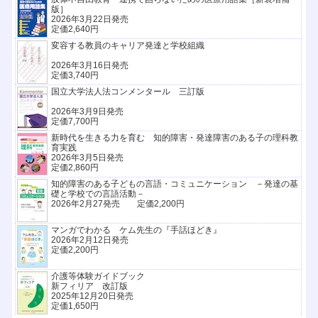
版］
2026年3月22日発売
定価2,640円
変容する教員のキャリア発達と学校組織
2026年3月16日発売
定価3,740円
国立大学法人法コンメンタール 三訂版
2026年3月9日発売
定価7,700円
新時代を生きる力を育む 知的障害・発達障害のある子の理科教
育実践
2026年3月5日発売
定価2,860円
知的障害のある子どもの言語・コミュニケーション －発達の基
礎と学校での言語活動－
2026年2月27発売 定価2,200円
マンガでわかる ケム先生の『手話ほどき』
2026年2月12日発売
定価2,200円
介護等体験ガイドブック
新フィリア 改訂版
2025年12月20日発売
定価1,650円