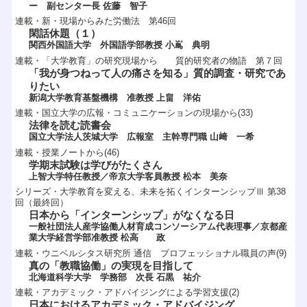
ー 副センター長 佐藤 智子
連載・新・現場からみた労働法 第46回
閑話休題（１）
関西外国語大学 外国語学部教授 小嶌 典明
連載・「大学教育」の研究現場から 質的研究者の物語 第７回
「我が身つねって人の痛さを知る」質的調査・研究であ
りたい
新潟大学教育基盤機構 准教授 上畠 洋佑
連載・国立大学の広報・コミュニケーションの現場から(33)
法律を読む読書会
国立大学法人茨城大学 広報室 主幹専門職 山﨑 一希
連載・授業ノートから(46)
学期末試験は学びがたくさん
上智大学特任教授／帝京大学客員教授 松本 美奈
シリーズ・大学教育を変える、未来を拓くインターンシップⅢ 第38
回（最終回）
日本から「インターンシップ」がなくなる日
一般社団法人産学協働人材育成コンソーシアム代表理事／京都産
業大学経営学部准教授 松高 政
連載・ウニベルシタス研究所 通信 プロフェッショナル職員の声(9)
真の「教職協働」の実現を目指して
北海道科学大学 学務部 次長 石黒 祐介
連載・アカデミック・アドバイジングによる学習支援(2)
日本におけるアカデミック・アドバイジング