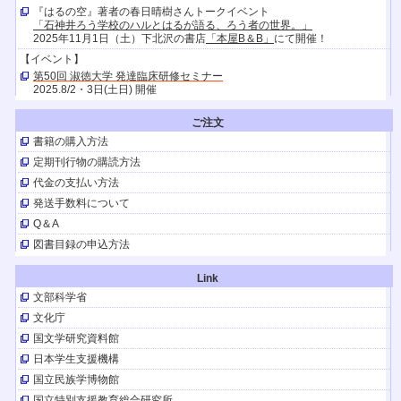
『はるの空』著者の春日晴樹さんトークイベント
「石神井ろう学校のハルとはるが語る、ろう者の世界。」
2025年11月1日（土）下北沢の書店
「本屋B＆B」
にて開催！
【イベント】
第50回 淑徳大学 発達臨床研修セミナー
2025.8/2・3日(土日) 開催
【イベント】
ご注文
キャリア発達支援研究会
お問合せが続いているので申し込み期限を延長します。検討中のみなさん
書籍の購入方法
お急ぎください！
定期刊行物の購読方法
（ただし、16日以降は若干の制限があることをご了承くださいませ）
代金の支払い方法
【TV放送】
発送手数料について
『はるの空』の著者、聴覚障害者の春日晴樹さんとその家族が
10/26（土）21時30分～Eテレ
「阿佐ヶ谷アパートメント」
に出演しま
Q＆A
す。
図書目録の申込方法
【イベント】
春日晴樹さんが9/ 21(土)にHTB北海道テレビのイベントでトークショー。
Link
『はるの空』も販売。
文部科学省
【TV放送】
文化庁
はるの空 聞こえなくても、できるんだよ
『はるの空』の著者、春日晴樹さんのドキュメンタリー（日本テレビ9月1日
国文学研究資料館
（日）24:55～ほか）。
日本学生支援機構
【イベント】
国立民族学博物館
日本育療学会第28回学術集会
2024.8/10（土）開催
国立特別支援教育総合研究所