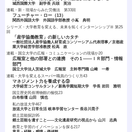
城西国際大学 副学長 兵頭 英治
連載・新・現場からみた労働法 第33回
フューチャー・ロー（13）
関西外国語大学 外国語学部教授 小嶌 典明
シリーズ・大学教育を変える、未来を拓くインターンシップⅢ 第25
回
「産学協働教育」の新しいカタチ
一般社団法人産学協働人材育成コンソーシアム代表理事／京都産
業大学経営学部准教授 松高 政
連載・国立大学の広報・コミュニケーションの現場か20
広報室と他の部署との連携 その１――ＩＲ部門・情報
部門
国立大学法人茨城大学 広報室 主幹専門職 山﨑 一希
連載・大学を変えるスーパー職員のつくり方43
マネジメント力を養成する⑨
大学経営コンサルタント／新島学園短期大学 学長 岩田 雅明
国立歴史民俗博物館の愉悦23
白布祭壇 山田 慎也
私の放送大学467
放送大学と日常生活 岐阜学習センター 長谷川晃子
郷土芸能探訪95
郷土芸能を遺すこと――文化遺産研究の視点から 山川 志典
教育と学習のイノベーションを探る217
意見・経験・感情・価値観