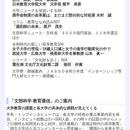
日本教育大学院大学 元学長 熊平 美香
大学ニュースを深追いする94
奨学金制度の改革案は、まだまだ部分的な対処策 木村 誠
コラム・教育ななめ読み507
「薬剤師の未来」 梨戸 茂史
文部科学ニュース・文科省 ３０００億円基金、１１８件選定
ほか
令和時代の新しい高等教育104
女子大学の苦悩～18歳人口減と女子の進学行動変化の中で
筑波大学・広島大学・桜美林大学名誉教授 山本 眞一
シリーズ・『文化財を歩く』504
震生湖 文化庁文化財第二課 柴田 伊廣
大学寮・開催案内 ＪＡＳＳＯ令和５年度「インターンシップ専
門人材セミナー～基礎編～」
「文部科学 教育通信」のご案内
大学教育の課題と各大学の具体的な挑戦が見えてくる
学長・トップインタビューでは、各大学の特色や重点事業内容を発
信。インタビュー総数はのべ500人超、その時々の話題の中からトッ
プの個性も垣間見れると好評。好評連載の「質保証時代の高等教育」
「国立大学法人法コンメンタール＝歴史編＝」「隣国から未来を学ぶ