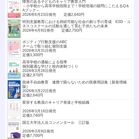
障害のある子どものキャリア教育入門
～小学校から高等学校段階まで！学校現場の疑問にこたえるQ＆
Aブック～
2026年6月23日発売 定価2,640円
特別支援教育における持続可能な社会の創り手の育成 ESD・ユ
ネスコスクールの活動を通して育む子供たちの未来
2026年4月9日発売 定価2,750円
ポジティブ行動支援のABC
チームで取り組む個別支援
2026年3月31日発売
定価3,300円
高等学校の通級による指導
個別最適な学びと校内体制づくり
2026年3月26日発売
定価2,970円
肢体不自由教育 連携で困らないための医療用語集［新装増補
版］
2026年3月22日発売
定価2,640円
変容する教員のキャリア発達と学校組織
2026年3月16日発売
定価3,740円
国立大学法人法コンメンタール 三訂版
2026年3月9日発売
定価7,700円