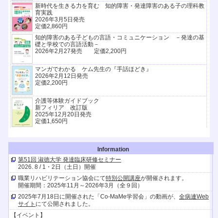
新時代を生きる力を育む 知的障害・発達障害のある子の理科教
育実践
2026年3月5日発売
定価2,860円
知的障害のある子どもの言語・コミュニケーション －発達の基
礎と学校での言語活動－
2026年2月27発売 定価2,200円
マンガでわかる ケム先生の『手話ほどき』
2026年2月12日発売
定価2,200円
介護等体験ガイドブック
新フィリア 改訂版
2025年12月20日発売
定価1,650円
Information
第51回 淑徳大学 発達臨床研修セミナー
2026. 8 / 1・2日（土日）開催
職業リハビリテーション協会にて
特別公開講座
が開催されます。
開催期間：2025年11月～2026年3月（全９回）
2025年7月18日に開催された「Co-MaMe学習会」の動画が、
全病連Web
サイト
にて公開されました。
【イベント】