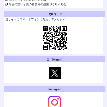
障害の重い子供の各教科の授業づくり研究会
【イベント】
キャリア発達支援研究会 12回年次大会（青森）
2024.11/30・12/1（土日）開催
QRコード
【イベント】
当サイトはスマートフォンに対応しております。
第49回 淑徳大学 発達臨床研修セミナー
2024.8/3・4日（土日）開催
【TV放送】(YouTubeも配信)
テレメンタリー2024「世界一きれいな言葉」
全国放送！ 『はるの空』の著者、春日晴樹さんのドキュメントです。「手
話」のこと理解できます。
テレビ朝日２/３(土)午前4:50~、朝日放送テレビ２/４(日)午前4:50~、北海道
テレビ放送２/４(日)午前10:30~
【イベント】
X（Twitter）
第48回 淑徳大学 発達臨床研修セミナー
が2023年8月5・6日（土・日）に開催されます。
肢体不自由教育2023年259号
『発達に遅れがある子どものためのお金の学習』
『特別支援教育における学校・教員と専門家の連携』
『かゆいところに手が届く重度重複障害児教育』
書評が掲載されました。
『発達に遅れがある子どものためのお金の学習』
Instagram
『特別支援教育における学校・教員と専門家の連携』
『かゆいところに手が届く重度重複障害児教育』