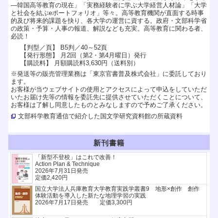
―韓国高等教育の現在」「実務経験者に学ぶ大学経営人材論」「大学
と社会を結ぶeポートフォリオ」等々。高等教育機関が直面する時事
的及び将来的課題を抉り、各大学の運営に資する。政府・文部科学省
の政策・予算・人事の報道、解説なども充実。高等教育に関わる者、
必読！
【判型／頁】 B5判／40～52頁
【発行形態】 月2回（第2・第4月曜日）発行
【購読料】 月額購読料3,630円（送料別）
※発送等の販売管理業務は「東京官書普及株式会社」に委託しており
ます。
お客様が当ウェブサイトの使用とアクセスによって申込をしていただ
いたお届け先等の情報を委託先に提供させていただくことについて、
お客様は了解し同意したものとみなしますので予めご了承ください。
文部科学教育通信で紹介した国文学研究資料館の所蔵資料
新刊書籍
「新型不登校」はこれで改善！
Action Plan & Technique
2026年7月31日発売
定価2,420円
国立大学法人兵庫教育大学教育実践学叢書9 地形×創作 創作
体験活動を導入した新たな地理学習の実践
2026年7月17日発売 定価3,300円