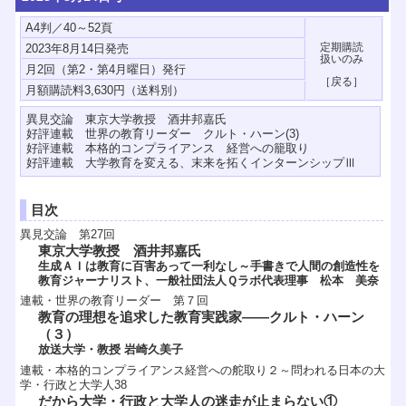
A4判／40～52頁
2023年8月14日発売
月2回（第2・第4月曜日）発行
異見交論 東京大学教授 酒井邦嘉氏
好評連載 世界の教育リーダー クルト・ハーン(3)
好評連載 本格的コンプライアンス 経営への籠取り
好評連載 大学教育を変える、末来を拓くインターンシップⅢ
目次
異見交論 第27回
東京大学教授 酒井邦嘉氏
生成ＡＩは教育に百害あって一利なし～手書きで人間の創造性を
教育ジャーナリスト、一般社団法人Ｑラボ代表理事 松本 美奈
連載・世界の教育リーダー 第７回
教育の理想を追求した教育実践家――クルト・ハーン
（３）
放送大学・教授 岩崎久美子
連載・本格的コンプライアンス経営への舵取り２～問われる日本の大
学・行政と大学人38
だから大学・行政と大学人の迷走が止まらない①