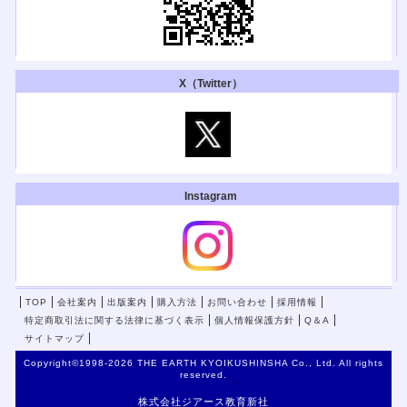
『特別支援教育における学校・教員と専門家の連携』
『かゆいところに手が届く重度重複障害児教育』
書評が掲載されました。
『発達に遅れがある子どものためのお金の学習』
X（Twitter）
『特別支援教育における学校・教員と専門家の連携』
『かゆいところに手が届く重度重複障害児教育』
週刊教育資料 第1691号2023年2月20日号
『発達障害・知的障害のある子どものSNS利用ガイド』の書評が掲載されま
した。
『発達障害・知的障害のある子どものSNS利用ガイド』
Instagram
点字毎日新聞 第1251号
『視覚障害のためのインクルーシブアート学習』の記事が掲載されました。
『視覚障害のためのインクルーシブアート学習』
肢体不自由教育2023年258号
『障害の重い子供のための 各教科の授業づくり』書評が掲載されました。
『障害の重い子供のための 各教科の授業づくり』
週間教育資料2023年1月16日 No.1687
TOP
会社案内
出版案内
購入方法
お問い合わせ
採用情報
『大人の発達障害 「自分を知ること」「人に伝えること」』書評が掲載さ
特定商取引法に関する法律に基づく表示
個人情報保護方針
Q＆A
れました。
サイトマップ
『大人の発達障害 「自分を知ること」「人に伝えること」』
Copyright©1998-2026 THE EARTH KYOIKUSHINSHA Co., Ltd. All rights
理科教室2月号 vol.818
reserved.
(2023年02月01日発行)
『中学・高校物理の学びに役立つ実験集』盲学校の物理実験の工夫と生徒を
株式会社ジアース教育新社