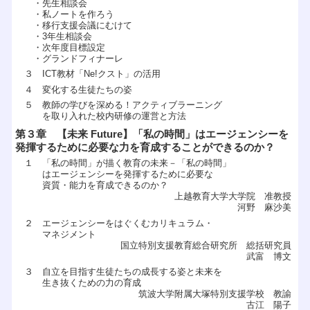
・先生相談会
・私ノートを作ろう
・移行支援会議にむけて
・3年生相談会
・次年度目標設定
・グランドフィナーレ
３ ICT教材「Ne!クスト」の活用
４ 変化する生徒たちの姿
５ 教師の学びを深める！アクティブラーニング
を取り入れた校内研修の運営と方法
第３章 【未来 Future】「私の時間」はエージェンシーを
発揮するために必要な力を育成することができるのか？
１ 「私の時間」が描く教育の未来－「私の時間」
はエージェンシーを発揮するために必要な
資質・能力を育成できるのか？
上越教育大学大学院 准教授
河野 麻沙美
２ エージェンシーをはぐくむカリキュラム・
マネジメント
国立特別支援教育総合研究所 総括研究員
武富 博文
３ 自立を目指す生徒たちの成長する姿と未来を
生き抜くための力の育成
筑波大学附属大塚特別支援学校 教諭
古江 陽子