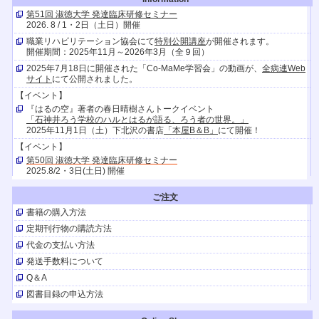
第51回 淑徳大学 発達臨床研修セミナー
2026. 8 / 1・2日（土日）開催
職業リハビリテーション協会にて
特別公開講座
が開催されます。
開催期間：2025年11月～2026年3月（全９回）
2025年7月18日に開催された「Co-MaMe学習会」の動画が、
全病連Web
サイト
にて公開されました。
【イベント】
『はるの空』著者の春日晴樹さんトークイベント
「石神井ろう学校のハルとはるが語る、ろう者の世界。」
2025年11月1日（土）下北沢の書店
「本屋B＆B」
にて開催！
【イベント】
第50回 淑徳大学 発達臨床研修セミナー
2025.8/2・3日(土日) 開催
【イベント】
ご注文
キャリア発達支援研究会
お問合せが続いているので申し込み期限を延長します。検討中のみなさん
書籍の購入方法
お急ぎください！
定期刊行物の購読方法
（ただし、16日以降は若干の制限があることをご了承くださいませ）
代金の支払い方法
【TV放送】
発送手数料について
『はるの空』の著者、聴覚障害者の春日晴樹さんとその家族が
10/26（土）21時30分～Eテレ
「阿佐ヶ谷アパートメント」
に出演しま
Q＆A
す。
図書目録の申込方法
【イベント】
春日晴樹さんが9/ 21(土)にHTB北海道テレビのイベントでトークショー。