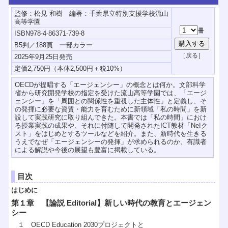
監修：松見 和樹 編著：千葉県立特別支援学校流山
高等学園
ISBN978-4-86371-739-8
B5判／188頁 一部カラー
2025年9月25日発売
OECDが提唱する「エージェンシー」の概念とは何か。文部科学
省から研究開発学校の指定を受けた流山高等学園では、「エージ
ェンシー」を「周囲との関係性を重視した主体性」と定義し、そ
の発揮に必要な資質・能力を育むために新領域「私の時間」を新
設して実践研究に取り組んできた。本書では「私の時間」におけ
る授業実践の成果や、それに付随して開発されたICT教材「Ne!ク
スト」をはじめとするツールなどを紹介。また、新時代を生きる
うえでなぜ「エージェンシーの発揮」が求められるのか、有識者
による解説や今後の展望も豊富に掲載している。
目次
はじめに
第１章 【論説 Editorial】新しい時代の教育とエージェン
シー
１ OECD Education 2030プロジェクトと