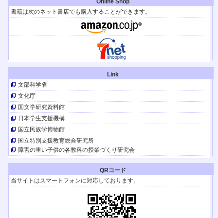
Online Shop
『はるの空』も販売。
書籍は次のネット書店でも購入することができます。
【TV放送】
はるの空 聞こえなくても、できるんだよ
『はるの空』の著者、春日晴樹さんのドキュメンタリー（日本テレビ9月1日
（日）24:55～ほか）。
【イベント】
日本育療学会第28回学術集会
2024.8/10（土）開催
Link
【イベント】
文部科学省
キャリア発達支援研究会 12回年次大会（青森）
2024.11/30・12/1（土日）開催
文化庁
【イベント】
国文学研究資料館
第49回 淑徳大学 発達臨床研修セミナー
日本学生支援機構
2024.8/3・4日（土日）開催
国立民族学博物館
【TV放送】(YouTubeも配信)
国立特別支援教育総合研究所
テレメンタリー2024「世界一きれいな言葉」
全国放送！ 『はるの空』の著者、春日晴樹さんのドキュメントです。「手
障害の重い子供の各教科の授業づくり研究会
話」のこと理解できます。
テレビ朝日２/３(土)午前4:50~、朝日放送テレビ２/４(日)午前4:50~、北海道
QRコード
テレビ放送２/４(日)午前10:30~
当サイトはスマートフォンに対応しております。
【イベント】
第48回 淑徳大学 発達臨床研修セミナー
が2023年8月5・6日（土・日）に開催されます。
肢体不自由教育2023年259号
『発達に遅れがある子どものためのお金の学習』