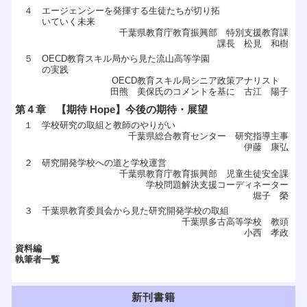
４ エージェンシーを発揮する生徒たちが切り拓
いていく未来
千葉県教育庁教育振興部 特別支援教育課
課長 松見 和樹
５ OECD教育スキル局から見た流山高等学園
の実践
OECD教育スキル局シニア政策アナリスト
田熊 美保氏のコメントを基に 古江 陽子
第４章 【期待 Hope】今後の期待・展望
１ 学校研究の取組と教師のやりがい
千葉県総合教育センター 研究指導主事
伊藤 康弘
２ 研究開発学校への道と学校運営
千葉県教育庁教育振興部 児童生徒安全課
学校問題解決支援コーディネーター
堀子 榮
３ 千葉県教育委員会から見た研究開発学校の取組
千葉県多古高等学校 教頭
小西 孝政
資料編
執筆者一覧
新刊書籍