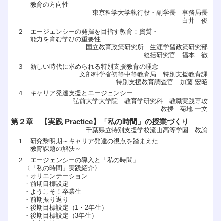
教育の方向性
東京科学大学執行役・副学長 事務局長
白井 俊
２ エージェンシーの発揮を目指す教育：資質・
能力を育む学びの重要性
国立教育政策研究所 生涯学習政策研究部
総括研究官 福本 徹
３ 新しい時代に求められる特別支援教育の理念
文部科学省初等中等教育局 特別支援教育課
特別支援教育調査官 加藤 宏昭
４ キャリア発達支援とエージェンシー
弘前大学大学院 教育学研究科 教職実践専攻
教授 菊地 一文
第２章 【実践 Practice】「私の時間」の授業づくり
千葉県立特別支援学校流山高等学園 教諭
１ 研究黎明期～キャリア発達の視点を踏まえた
教育課題の解決～
２ エージェンシーの導入と「私の時間」
〈「私の時間」実践紹介〉
・オリエンテーション
・前期目標設定
・ようこそ！卒業生
・前期振り返り
・後期目標設定（1・2年生）
・後期目標設定（3年生）