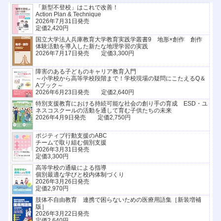
「新型不登校」はこれで改善！
Action Plan & Technique
2026年7月31日発売
定価2,420円
国立大学法人兵庫教育大学教育実践学叢書9 地形×創作 創作
体験活動を導入した新たな地理学習の実践
2026年7月17日発売 定価3,300円
障害のある子どものキャリア教育入門
～小学校から高等学校段階まで！学校現場の疑問にこたえるQ＆
Aブック～
2026年6月23日発売 定価2,640円
特別支援教育における持続可能な社会の創り手の育成 ESD・ユ
ネスコスクールの活動を通して育む子供たちの未来
2026年4月9日発売 定価2,750円
ポジティブ行動支援のABC
チームで取り組む個別支援
2026年3月31日発売
定価3,300円
高等学校の通級による指導
個別最適な学びと校内体制づくり
2026年3月26日発売
定価2,970円
肢体不自由教育 連携で困らないための医療用語集［新装増補
版］
2026年3月22日発売
定価2,640円