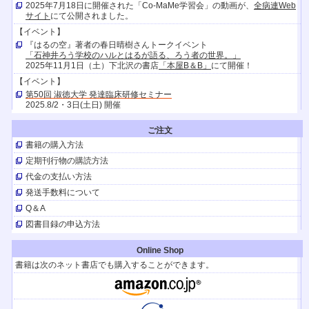
2025年7月18日に開催された「Co-MaMe学習会」の動画が、
全病連Web
サイト
にて公開されました。
【イベント】
『はるの空』著者の春日晴樹さんトークイベント
「石神井ろう学校のハルとはるが語る、ろう者の世界。」
2025年11月1日（土）下北沢の書店
「本屋B＆B」
にて開催！
【イベント】
第50回 淑徳大学 発達臨床研修セミナー
2025.8/2・3日(土日) 開催
【イベント】
ご注文
キャリア発達支援研究会
お問合せが続いているので申し込み期限を延長します。検討中のみなさん
書籍の購入方法
お急ぎください！
定期刊行物の購読方法
（ただし、16日以降は若干の制限があることをご了承くださいませ）
代金の支払い方法
【TV放送】
発送手数料について
『はるの空』の著者、聴覚障害者の春日晴樹さんとその家族が
10/26（土）21時30分～Eテレ
「阿佐ヶ谷アパートメント」
に出演しま
Q＆A
す。
図書目録の申込方法
【イベント】
春日晴樹さんが9/ 21(土)にHTB北海道テレビのイベントでトークショー。
Online Shop
『はるの空』も販売。
書籍は次のネット書店でも購入することができます。
【TV放送】
はるの空 聞こえなくても、できるんだよ
『はるの空』の著者、春日晴樹さんのドキュメンタリー（日本テレビ9月1日
（日）24:55～ほか）。