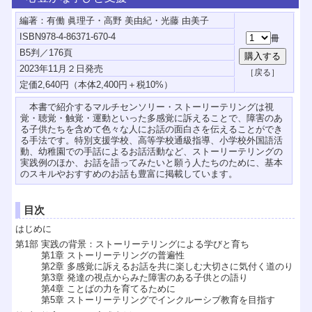
編著：有働 眞理子・高野 美由紀・光藤 由美子
ISBN978-4-86371-670-4
B5判／176頁
2023年11月２日発売
本書で紹介するマルチセンソリー・ストーリーテリングは視
覚・聴覚・触覚・運動といった多感覚に訴えることで、障害のあ
る子供たちを含めて色々な人にお話の面白さを伝えることができ
る手法です。特別支援学校、高等学校通級指導、小学校外国語活
動、幼稚園での手話によるお話活動など、ストーリーテリングの
実践例のほか、お話を語ってみたいと願う人たちのために、基本
のスキルやおすすめのお話も豊富に掲載しています。
目次
はじめに
第1部 実践の背景：ストーリーテリングによる学びと育ち
第1章 ストーリーテリングの普遍性
第2章 多感覚に訴えるお話を共に楽しむ大切さに気付く道のり
第3章 発達の視点からみた障害のある子供との語り
第4章 ことばの力を育てるために
第5章 ストーリーテリングでインクルーシブ教育を目指す