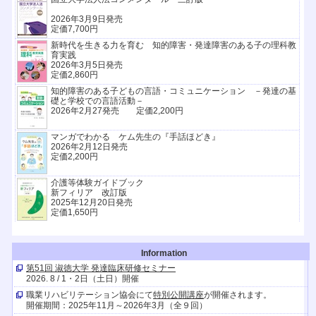
2026年3月9日発売
定価7,700円
新時代を生きる力を育む 知的障害・発達障害のある子の理科教
育実践
2026年3月5日発売
定価2,860円
知的障害のある子どもの言語・コミュニケーション －発達の基
礎と学校での言語活動－
2026年2月27発売 定価2,200円
マンガでわかる ケム先生の『手話ほどき』
2026年2月12日発売
定価2,200円
介護等体験ガイドブック
新フィリア 改訂版
2025年12月20日発売
定価1,650円
Information
第51回 淑徳大学 発達臨床研修セミナー
2026. 8 / 1・2日（土日）開催
職業リハビリテーション協会にて
特別公開講座
が開催されます。
開催期間：2025年11月～2026年3月（全９回）