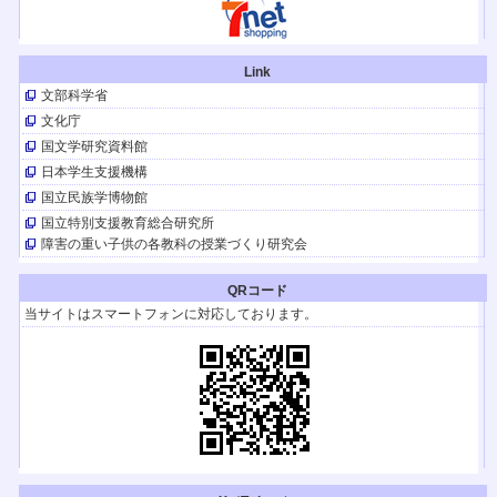
【イベント】
日本育療学会第28回学術集会
2024.8/10（土）開催
Link
【イベント】
文部科学省
キャリア発達支援研究会 12回年次大会（青森）
2024.11/30・12/1（土日）開催
文化庁
【イベント】
国文学研究資料館
第49回 淑徳大学 発達臨床研修セミナー
日本学生支援機構
2024.8/3・4日（土日）開催
国立民族学博物館
【TV放送】(YouTubeも配信)
国立特別支援教育総合研究所
テレメンタリー2024「世界一きれいな言葉」
全国放送！ 『はるの空』の著者、春日晴樹さんのドキュメントです。「手
障害の重い子供の各教科の授業づくり研究会
話」のこと理解できます。
テレビ朝日２/３(土)午前4:50~、朝日放送テレビ２/４(日)午前4:50~、北海道
QRコード
テレビ放送２/４(日)午前10:30~
当サイトはスマートフォンに対応しております。
【イベント】
第48回 淑徳大学 発達臨床研修セミナー
が2023年8月5・6日（土・日）に開催されます。
肢体不自由教育2023年259号
『発達に遅れがある子どものためのお金の学習』
『特別支援教育における学校・教員と専門家の連携』
『かゆいところに手が届く重度重複障害児教育』
書評が掲載されました。
『発達に遅れがある子どものためのお金の学習』