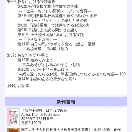
第2部 教育における実践事例
第6章 特別支援学校小学部での実践
―「世界一おいしい野菜スープ」で食育―
第7章 特別支援学校高等部の自立活動での実践
―「モリー・ワッピィ」の語りとその後―
第8章 「高校通級」で活用できるお話の力
第9章 手話による読み聞かせと語り
第10章 小学校外国語活動における実践
―「小さな子ガモ」―
第11章 自分の思いや考えを綴る（語る）活動
―「高校通級」での取り組み―
第3部 あなたも語り手に！
第12章 始めてみよう
―言葉あそびとお薦めの小さいお話―
第13章 レパートリーを広げる
―繰り返しのあるお話、障害理解につながる様々なお話― 130
第14章 お話のある心豊かな生活へ
[付録] お話集
新刊書籍
「新型不登校」はこれで改善！
Action Plan & Technique
2026年7月31日発売
定価2,420円
国立大学法人兵庫教育大学教育実践学叢書9 地形×創作 創作