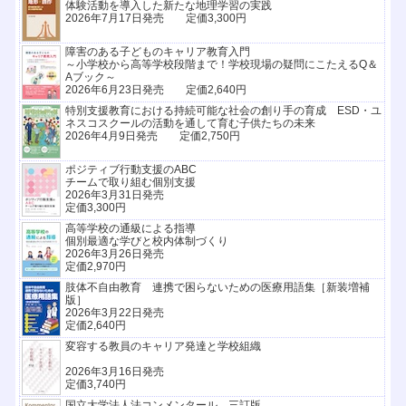
体験活動を導入した新たな地理学習の実践
2026年7月17日発売 定価3,300円
障害のある子どものキャリア教育入門
～小学校から高等学校段階まで！学校現場の疑問にこたえるQ＆
Aブック～
2026年6月23日発売 定価2,640円
特別支援教育における持続可能な社会の創り手の育成 ESD・ユ
ネスコスクールの活動を通して育む子供たちの未来
2026年4月9日発売 定価2,750円
ポジティブ行動支援のABC
チームで取り組む個別支援
2026年3月31日発売
定価3,300円
高等学校の通級による指導
個別最適な学びと校内体制づくり
2026年3月26日発売
定価2,970円
肢体不自由教育 連携で困らないための医療用語集［新装増補
版］
2026年3月22日発売
定価2,640円
変容する教員のキャリア発達と学校組織
2026年3月16日発売
定価3,740円
国立大学法人法コンメンタール 三訂版