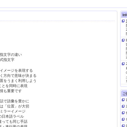
In
と指文字の違い
根式指文字
はイメージを表現する
動く方向で意味が決まる
位置をうまく利用しよう
ことを同時に表現
【
表情も重要です
ご
手話で語彙を豊かに
では「位置」が大切
はミラーイメージ
の日本語ラベル
違っても同じ手話
形・進行形の表現