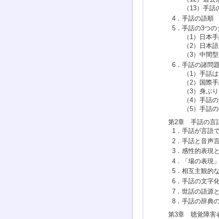
（13）手
4．手話の語順
5．手話の3つの
（1）日本手
（2）日本
（3）中間
6．手話の諸問
（1）手話
（2）国際手
（3）身ぶ
（4）手話
（5）手話
第2章 手話の言
1．手話が言語
2．手話と音声
3．感性的表現
4．「場の表現
5．相互主観的
6．手話の文字
7．世話の語源
8．手話の辞典
第3章 聴覚障害