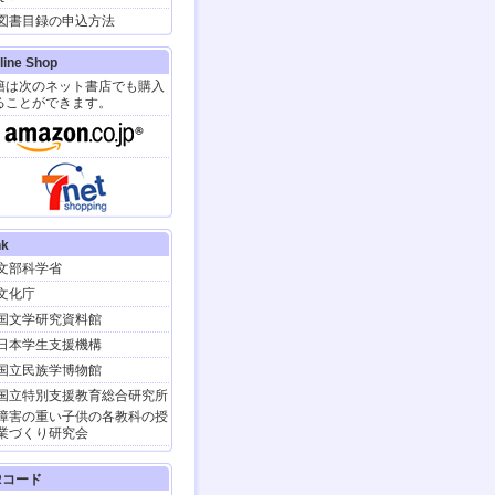
イベント】
図書目録の申込方法
第50回 淑徳大学 発達臨床
研修セミナー
2025.8/2・3日(土日) 開催
line Shop
籍は次のネット書店でも購入
イベント】
ることができます。
キャリア発達支援研究会
お問合せが続いているの
で申し込み期限を延長し
ます。検討中のみなさん
お急ぎください！
（ただし、16日以降は若
干の制限があることをご
了承くださいませ）
nk
TV放送】
文部科学省
『はるの空』の著者、聴
覚障害者の春日晴樹さん
文化庁
とその家族が 10/26（土）
国文学研究資料館
21時30分～Eテレ
「阿佐
ヶ谷アパートメント」
に
日本学生支援機構
出演します。
国立民族学博物館
イベント】
国立特別支援教育総合研究所
春日晴樹さんが9/ 21(土)
にHTB北海道テレビのイ
障害の重い子供の各教科の授
ベントでトークショー。
業づくり研究会
はるの空』も販売。
TV放送】
Rコード