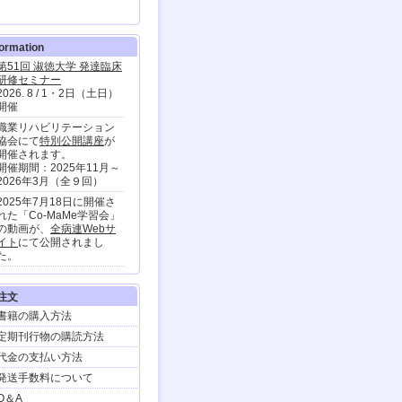
formation
第51回 淑徳大学 発達臨床
研修セミナー
2026. 8 / 1・2日（土日）
開催
職業リハビリテーション
協会にて
特別公開講座
が
開催されます。
開催期間：2025年11月～
2026年3月（全９回）
2025年7月18日に開催さ
れた「Co-MaMe学習会」
の動画が、
全病連Webサ
イト
にて公開されまし
た。
イベント】
『はるの空』著者の春日
注文
晴樹さんトークイベント
書籍の購入方法
「石神井ろう学校のハル
とはるが語る、ろう者の
定期刊行物の購読方法
世界。」
代金の支払い方法
2025年11月1日（土）下
北沢の書店
「本屋B＆B」
発送手数料について
にて開催！
Q＆A