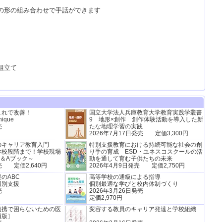
テ
の形の組み合わせで手話ができます
4
(日
ビ放
【
が
組立て
日
肢
『
た
『
校
これで改善！
国立大学法人兵庫教育大学教育実践学叢書
『
nique
9 地形×創作 創作体験活動を導入した新
度
売
たな地理学習の実践
書
2026年7月17日発売 定価3,300円
のキャリア教育入門
特別支援教育における持続可能な社会の創
学校段階まで！学校現場
り手の育成 ESD・ユネスコスクールの活
＆Aブック～
動を通して育む子供たちの未来
売 定価2,640円
2026年4月9日発売 定価2,750円
のABC
高等学校の通級による指導
個別支援
個別最適な学びと校内体制づくり
売
2026年3月26日発売
定価2,970円
連携で困らないための医
変容する教員のキャリア発達と学校組織
週
補版］
20