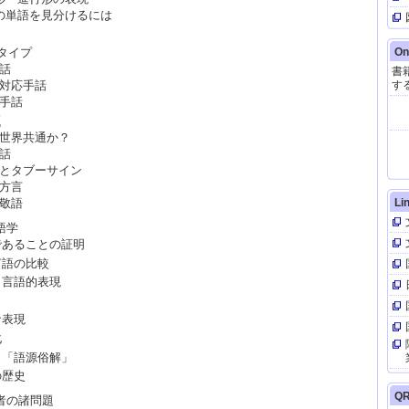
【
話の単語を見分けるには
On
タイプ
話
書
【
す
語対応手話
型手話
題
は世界共通か？
話
りとタブーサイン
の方言
の敬語
Li
【
語学
であることの証明
言語の比較
と言語的表現
」
【
な表現
化
と「語源俗解」
『
の歴史
【
Q
者の諸問題