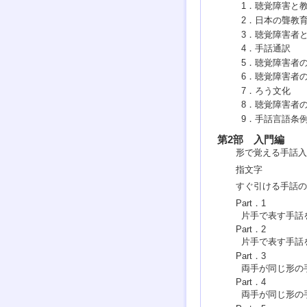
1．聴覚障害と
2．日本の聾教
3．聴覚障害者
4．手話通訳
5．聴覚障害者
6．聴覚障害者
7．ろう文化
8．聴覚障害者
9．手話言語条
第2部 入門編
形で覚える手話入
指文字
すぐ引ける手話の
Part．1
片手で表す手話
Part．2
片手で表す手話
Part．3
両手が同じ形の
Part．4
両手が同じ形の