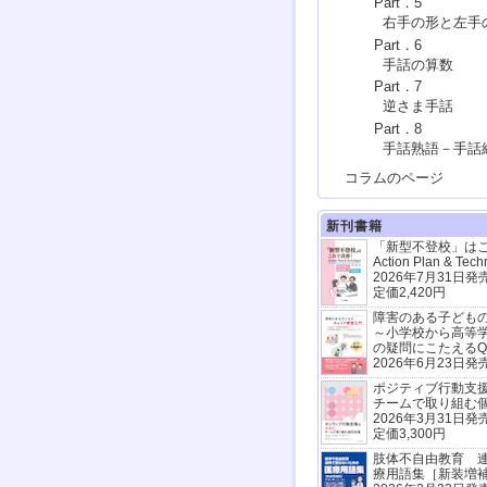
Part．5
右手の形と左手
Part．6
手話の算数
Part．7
逆さま手話
Part．8
手話熟語－手話
コラムのページ
新刊書籍
「新型不登校」は
Action Plan & Tech
2026年7月31日発
定価2,420円
障害のある子ども
～小学校から高等
の疑問にこたえるQ
2026年6月23日発
ポジティブ行動支援
チームで取り組む
2026年3月31日発
定価3,300円
肢体不自由教育 
療用語集［新装増