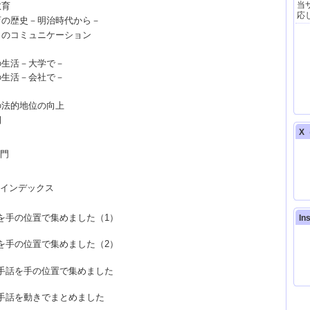
当
教育
応
育の歴史－明治時代から－
『
樹
とのコミュニケーション
（
24
の生活－大学で－
【
の生活－会社で－
20
の法的地位の向上
【
例
X（
20
門
開
【
インデックス
20
を手の位置で集めました（1）
In
【T
を手の位置で集めました（2）
手話を手の位置で集めました
全
著
メ
手話を動きでまとめました
理