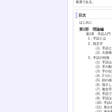
最適である。
目次
はじめに
第1部 理論編
第1章 手話入門
1．手話とは
2．指文字
（1）手話
（2）大曾
3．手話の特徴
（1）手話
（2）手の
（3）手の
（4）2つの
（5）顔の
（6）指さし
（7）複合
（8）手話
（9）手話
（10）手話
（11）形が
（12）過去