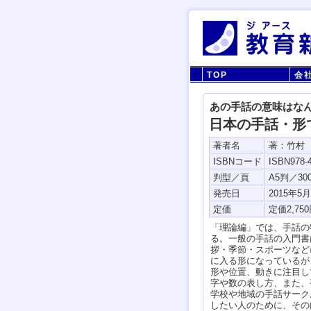
TOP
会
あの手話の意味はな
日本の手話・形
著者名
著：竹村
ISBNコード
ISBN978-4
判型／頁
A5判／30
発売日
2015年5
定価
「理論編」では、手話の
る。一般の手話の入門書
拶・季節・スポーツなど
に入る形になっているが
形や位置、動きに注目し
字や数の表し方、また、
学校や地域の手話サーク
したい人のために、その