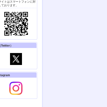
はるの空 聞こえなくて
サイトはスマートフォンに対
も、できるんだよ
しております。
はるの空』の著者、春日晴
さんのドキュメンタリー
日本テレビ9月1日（日）
:55～ほか）。
イベント】
日本育療学会第28回学術
集会
24.8/10（土）開催
イベント】
キャリア発達支援研究会
Twitter）
12回年次大会（青森）
24.11/30・12/1（土日）
催
イベント】
第49回 淑徳大学 発達臨床
研修セミナー
24.8/3・4日（土日）開
stagram
催
V放送】(YouTubeも配信)
テレメンタリー2024「世
界一きれいな言葉」
国放送！ 『はるの空』の
者、春日晴樹さんのドキュ
ントです。「手話」のこと
解できます。