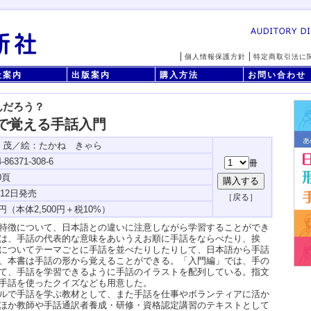
個人情報保護方針
特定商取引法に
社案内
出版案内
購入方法
お問い合わせ
んだろう？
で覚える手話入門
 茂／絵：たかね きゃら
-86371-308-6
0頁
月12日発売
特徴について、日本語との違いに注意しながら学習することができ
は、手話の代表的な意味をあいうえお順に手話をならべたり、挨
についてテーマごとに手話を並べたりしたりして、日本語から手話
、本書は手話の形から覚えることができる。「入門編」では、手の
て、手話を学習できるように手話のイラストを配列している。指文
手話を使ったクイズなども用意した。
ルで手話を学ぶ教材として、また手話を仕事やボランティアに活か
ほか教師や手話通訳者養成・研修・資格認定講習のテキストとして